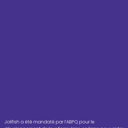
Association des
Jolifish a été mandaté par l’ABPQ pour le