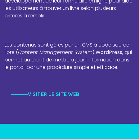
bibliothèques
développement de leur formulaire en ligne pour aider
les utilisateurs à trouver un livre selon plusieurs
publiques du Québec
critères à remplir.
Développement d'un formulaire
en ligne
Les contenus sont gérés par un CMS à code source
libre (
Content Management System
)
WordPress
, qui
permet au client de mettre à jour l’information dans
le portail par une procédure simple et efficace.
VISITER LE SITE WEB