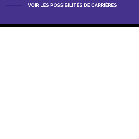
VOIR LES POSSIBILITÉS DE CARRIÈRES
Vous avez besoin d’une solution de
vente aux enchères en ligne
multilingue, simple d’utilisation et
rapide à mettre en place ? Visitez
popabid.com
pour plus d’informations.